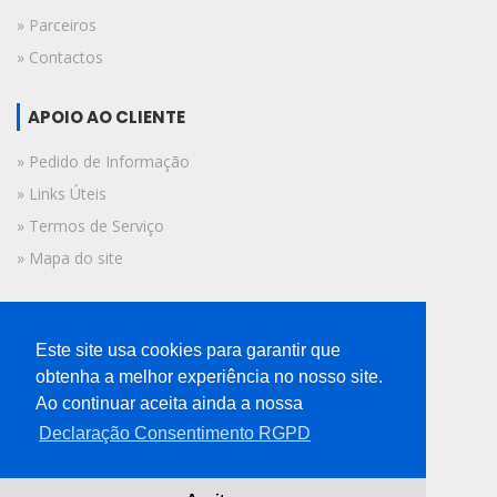
» Parceiros
» Contactos
APOIO AO CLIENTE
» Pedido de Informação
» Links Úteis
» Termos de Serviço
» Mapa do site
FICHA TÉCNICA
Este site usa cookies para garantir que
© 2019 A Voz do Algarve.
obtenha a melhor experiência no nosso site.
Todos os direitos reservados.
Ao continuar aceita ainda a nossa
Declaração Consentimento RGPD