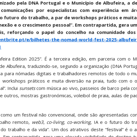
nizado pela DNA Portugal e o Município de Albufeira, a d
 comunicações por especialistas com experiência em á
 o futuro do trabalho, a par de workshops práticos e muita
onexão e o crescimento pessoal”. Em contrapartida, gera u
ciais, reforçando o papel do concelho na comunidade do
ntbrite.pt/e/bilhetes-the-nomad-world-fest-2025-albufeir
1
feira Edition 2025”. É a terceira edição, em parceria com o M
de Albufeira, traduzindo-se, segundo a organização (DNA Portuga
ra para nómadas digitais e trabalhadores remotos de todo o mu
, workshops práticos e muita diversão na praia, tudo com o o
l”. Inclui
sunsets
com música ao vivo, passeios de barco pela co
a e outros, mostras gastronómicas, voleibol de praia, aulas de pa
e como um festival não convencional, onde são apresentadas co
abalho remoto,
web3
,
co-living, co-working
, IA e o futuro do tr
do trabalho e da vida”. Um dos atrativos deste “festival” é o 
Em contrapartida, gera uma elevada visibilidade do destino tu