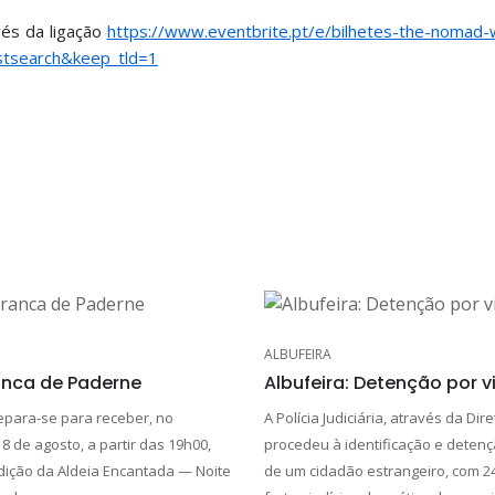
vés da ligação
https://www.eventbrite.pt/e/bilhetes-the-nomad-
stsearch&keep_tld=1
ALBUFEIRA
anca de Paderne
Albufeira: Detenção por 
para-se para receber, no
A Polícia Judiciária, através da Dire
8 de agosto, a partir das 19h00,
procedeu à identificação e detenç
ição da Aldeia Encantada — Noite
de um cidadão estrangeiro, com 2