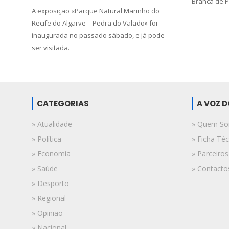
Branca de 
A exposição «Parque Natural Marinho do
Recife do Algarve – Pedra do Valado» foi
inaugurada no passado sábado, e já pode
ser visitada.
CATEGORIAS
A VOZ 
» Atualidade
» Quem S
» Política
» Ficha Téc
» Economia
» Parceiros
» Saúde
» Contacto
» Desporto
» Regional
» Opinião
» Nacional