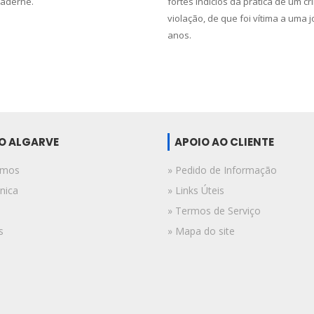
Paderne.
fortes indícios da prática de um c
violação, de que foi vítima a uma 
anos.
DO ALGARVE
APOIO AO CLIENTE
omos
» Pedido de Informação
nica
» Links Úteis
» Termos de Serviço
s
» Mapa do site