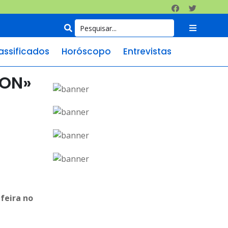
assificados
Horóscopo
Entrevistas
ION»
ufeira no