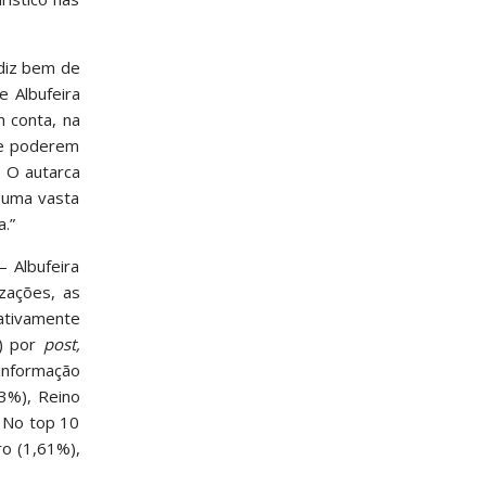
 diz bem de
 Albufeira
 conta, na
de poderem
. O autarca
e uma vasta
.”
 Albufeira
zações, as
lativamente
%) por
post,
informação
3%), Reino
. No top 10
ro (1,61%),