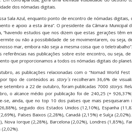
idade dos nómadas digitais.
ssa Sala Azul, enquanto ponto de encontro de nómadas digitais,
nto e apoio a esta área”. O presidente da Câmara Municipal de
rea, “havendo estudos que nos dizem que estas gerações têm em
ermite ou não a possibilidade de se movimentarem, ou seja, 
 nosso mar, embora não seja a mesma coisa que o teletrabalho”
as referências nas publicações sobre este encontro, ou seja, d
nto que proporcionamos a todos os nómadas digitais do planeta
tubro, as publicações relacionadas com o “Nomad World Fest –
e por tipo de conteúdos as
story`s
recolheram 36,6% de visuali
e setembro a 22 de outubro, foram publicadas 7000
storys
. Re
bro, o alcance médio por publicação foi de 240,25 (+ 926,37
-se, ainda, que no top 10 dos países que mais pesquisaram 
(26,88%), seguido dos Estados Unidos (12,10%), Espanha (11,8
l (2,69%), Países Baixos (2,28%), Canadá (2,15%) e Suíça (2,02%)
), Nova Iorque (2,28%), Barcelona (2,02%), Londres (1,85%), Fa
 (2,02%).