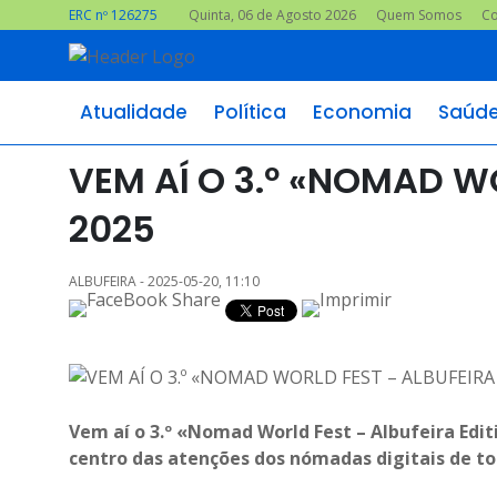
ERC nº 126275
Quinta, 06 de Agosto 2026
Quem Somos
Co
Atualidade
Política
Economia
Saúd
VEM AÍ O 3.º «NOMAD W
2025
ALBUFEIRA - 2025-05-20, 11:10
Vem aí o 3.º «Nomad World Fest – Albufeira Edit
centro das atenções dos nómadas digitais de t