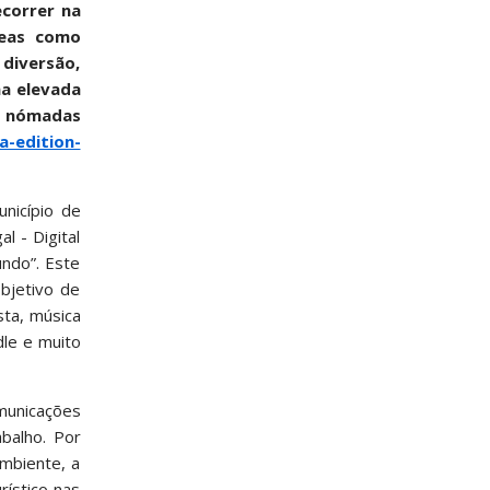
ecorrer na
reas como
 diversão,
ma elevada
s nómadas
a-edition-
unicípio de
l - Digital
ndo”. Este
bjetivo de
sta, música
dle e muito
municações
abalho. Por
ambiente, a
rístico nas