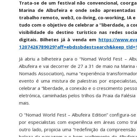
Trata-se de um festival não convencional, coorga
Marina de Albufeira e onde seão apresentadas
trabalho remoto, web3, co-living, co-working, IA e
tudo com o objetivo de celebrar a “liberdade, a c
visibilidade do destino turístico nas redes so
digitais. Bilhetes já à venda em
https://www.eve
1207426789029?aff=ebdssbdestsearch&keep_tld=
Já abriu a bilheteira para o “Nomad World Fest – Albu
Albufeira e vai decorrer de 27 a 31 de maio na Marina 
Nomads Association), numa “experiência transformado
evento é uma mistura de palestras por especialistas
celebrar a “liberdade, a conexão e o crescimento pessoa
eletrónica, caminhadas pelos trilhos da Praia da Falési
mais.
O “Nomad World Fest – Albufeira Edition” configura-s
por especialistas com experiência em áreas como tr
outro lado, propicia uma “redefinição da compreensão 
beleza da paisagem e o bom acolhimento de Albufeira. 