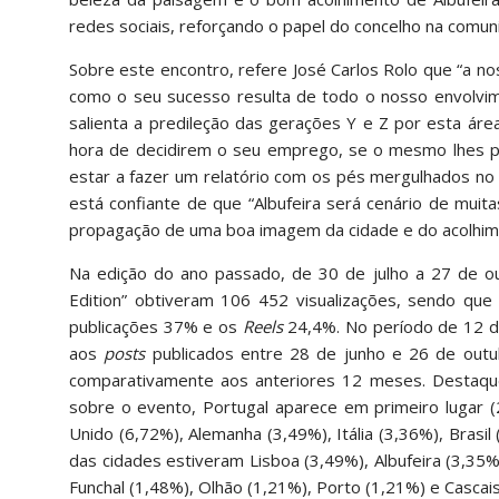
redes sociais, reforçando o papel do concelho na comun
Sobre este encontro, refere José Carlos Rolo que “a no
como o seu sucesso resulta de todo o nosso envolvime
salienta a predileção das gerações Y e Z por esta á
hora de decidirem o seu emprego, se o mesmo lhes p
estar a fazer um relatório com os pés mergulhados no
está confiante de que “Albufeira será cenário de muit
propagação de uma boa imagem da cidade e do acolhime
Na edição do ano passado, de 30 de julho a 27 de ou
Edition” obtiveram 106 452 visualizações, sendo qu
publicações 37% e os
Reels
24,4%. No período de 12 d
aos
posts
publicados entre 28 de junho e 26 de outu
comparativamente aos anteriores 12 meses. Destaque
sobre o evento, Portugal aparece em primeiro lugar 
Unido (6,72%), Alemanha (3,49%), Itália (3,36%), Brasi
das cidades estiveram Lisboa (3,49%), Albufeira (3,35%
Funchal (1,48%), Olhão (1,21%), Porto (1,21%) e Cascais