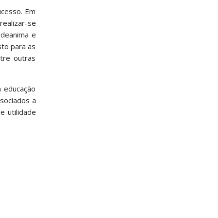
ucesso. Em
realizar-se
rdeanima e
to para as
tre outras
a educação
ssociados a
 utilidade