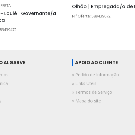
OFERTA
Olhão | Empregada/o de
 - Loulé | Governante/a
N.º Oferta: 589439672
ca
589439472
DO ALGARVE
APOIO AO CLIENTE
omos
» Pedido de Informação
nica
» Links Úteis
» Termos de Serviço
s
» Mapa do site