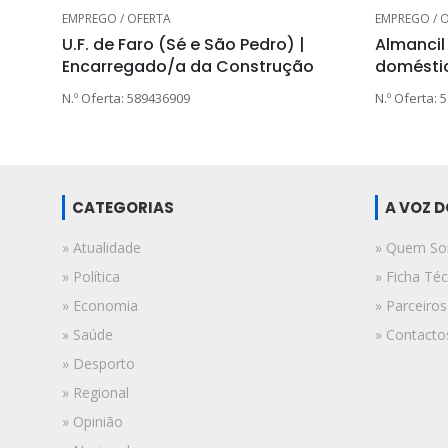
EMPREGO / OFERTA
EMPREGO / 
U.F. de Faro (Sé e São Pedro) |
Almancil
Encarregado/a da Construção
domésti
N.º Oferta: 589436909
N.º Oferta: 
CATEGORIAS
A VOZ 
» Atualidade
» Quem S
» Política
» Ficha Téc
» Economia
» Parceiros
» Saúde
» Contacto
» Desporto
» Regional
» Opinião