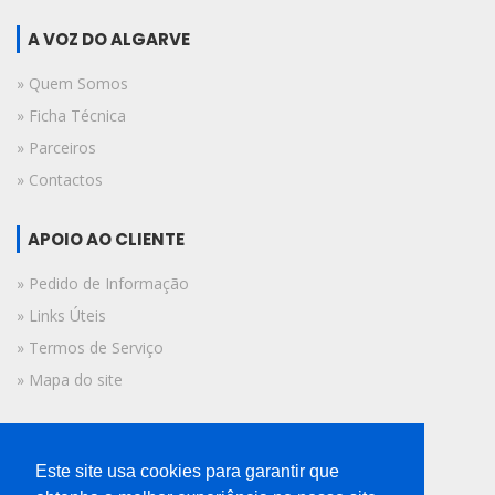
A VOZ DO ALGARVE
» Quem Somos
» Ficha Técnica
» Parceiros
» Contactos
APOIO AO CLIENTE
» Pedido de Informação
» Links Úteis
» Termos de Serviço
» Mapa do site
FICHA TÉCNICA
Este site usa cookies para garantir que
© 2019 A Voz do Algarve.