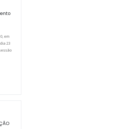
mento
0, em
dia 23
 sessão
IÇÃO