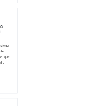
TO
L
egional
nto
as, que
ídia