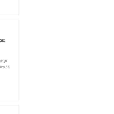
aia
longo
vivo no