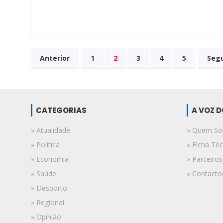
Anterior
1
2
3
4
5
Seg
CATEGORIAS
A VOZ 
» Atualidade
» Quem S
» Política
» Ficha Téc
» Economia
» Parceiros
» Saúde
» Contacto
» Desporto
» Regional
» Opinião