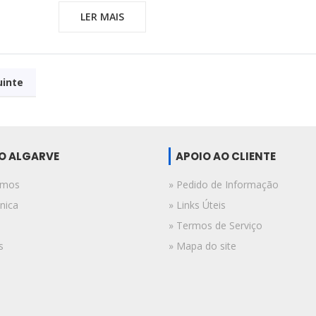
LER MAIS
uinte
DO ALGARVE
APOIO AO CLIENTE
omos
» Pedido de Informação
nica
» Links Úteis
» Termos de Serviço
s
» Mapa do site