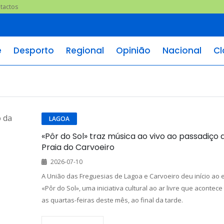
tactos
e
Desporto
Regional
Opinião
Nacional
Cl
LAGOA
«Pôr do Sol» traz música ao vivo ao passadiço 
Praia do Carvoeiro
2026-07-10
A União das Freguesias de Lagoa e Carvoeiro deu início ao 
«Pôr do Sol», uma iniciativa cultural ao ar livre que acontece
as quartas-feiras deste mês, ao final da tarde.