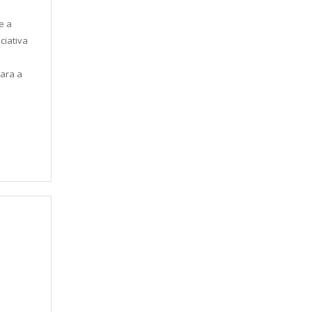
e a
ciativa
e
para a