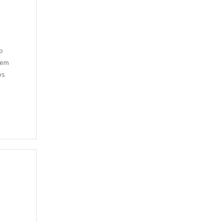
o
 em
os