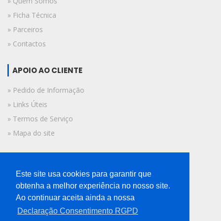
» Quem Somos
» Ficha Técnica
» Parceiros
» Contactos
APOIO AO CLIENTE
» Pedido de Informação
» Links Úteis
» Termos de Serviço
» Mapa do site
FICHA TÉCNICA
Este site usa cookies para garantir que
© 2019 A Voz do Algarve.
obtenha a melhor experiência no nosso site.
Todos os direitos reservados.
Ao continuar aceita ainda a nossa
Declaração Consentimento RGPD