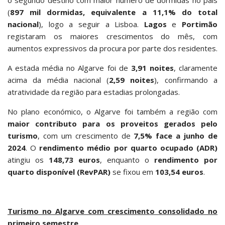
o segundo destino com maior número de dormidas no país
(
897 mil dormidas, equivalente a 11,1% do total
nacional
), logo a seguir a Lisboa.
Lagos
e
Portimão
registaram os maiores crescimentos do mês, com
aumentos expressivos da procura por parte dos residentes.
A estada média no Algarve foi de
3,91 noites
, claramente
acima da média nacional (
2,59 noites
), confirmando a
atratividade da região para estadias prolongadas.
No plano económico, o Algarve foi também a região com
maior contributo para os proveitos gerados pelo
turismo
, com um crescimento de
7,5% face a junho de
2024
. O
rendimento médio por quarto ocupado
(ADR)
atingiu os
148,73 euros
, enquanto o
rendimento por
quarto disponível
(RevPAR)
se fixou em
103,54 euros
.
Turismo no Algarve com crescimento consolidado no
primeiro semestre