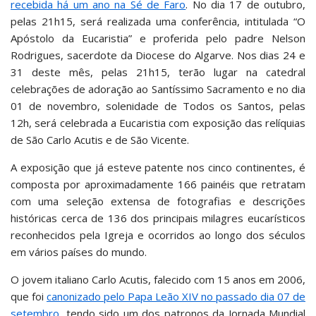
recebida há um ano na Sé de Faro
. No dia 17 de outubro,
pelas 21h15, será realizada uma conferência, intitulada “O
Apóstolo da Eucaristia” e proferida pelo padre Nelson
Rodrigues, sacerdote da Diocese do Algarve. Nos dias 24 e
31 deste mês, pelas 21h15, terão lugar na catedral
celebrações de adoração ao Santíssimo Sacramento e no dia
01 de novembro, solenidade de Todos os Santos, pelas
12h, será celebrada a Eucaristia com exposição das relíquias
de São Carlo Acutis e de São Vicente.
A exposição que já esteve patente nos cinco continentes, é
composta por aproximadamente 166 painéis que retratam
com uma seleção extensa de fotografias e descrições
históricas cerca de 136 dos principais milagres eucarísticos
reconhecidos pela Igreja e ocorridos ao longo dos séculos
em vários países do mundo.
O jovem italiano Carlo Acutis, falecido com 15 anos em 2006,
que foi
canonizado pelo Papa Leão XIV no passado dia 07 de
setembro
, tendo sido um dos patronos da Jornada Mundial