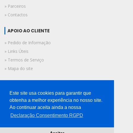
» Parceiros
» Contactos
APOIO AO CLIENTE
» Pedido de Informação
» Links Úteis
» Termos de Serviço
» Mapa do site
FICHA TÉCNICA
Este site usa cookies para garantir que
© 2019 A Voz do Algarve.
obtenha a melhor experiência no nosso site.
Todos os direitos reservados.
Ao continuar aceita ainda a nossa
Declaração Consentimento RGPD