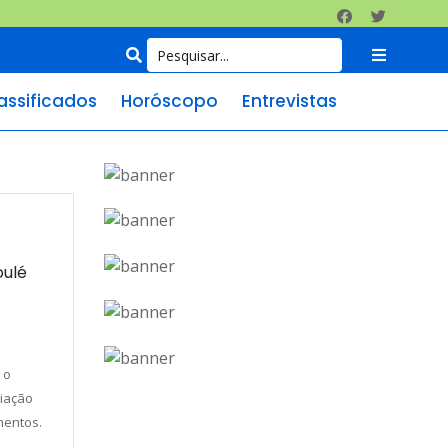
assificados
Horóscopo
Entrevistas
oulé
 o
riação
mentos.