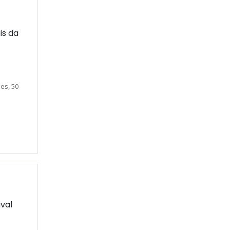
is da
es, 50
ival