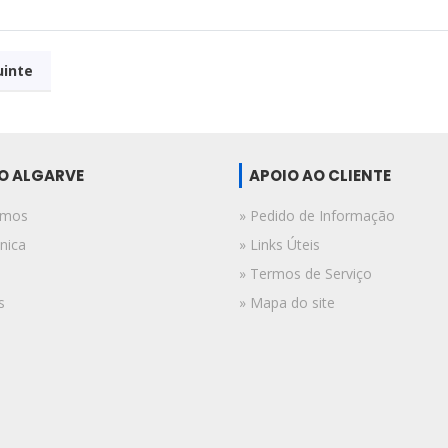
uinte
DO ALGARVE
APOIO AO CLIENTE
omos
» Pedido de Informação
nica
» Links Úteis
» Termos de Serviço
s
» Mapa do site