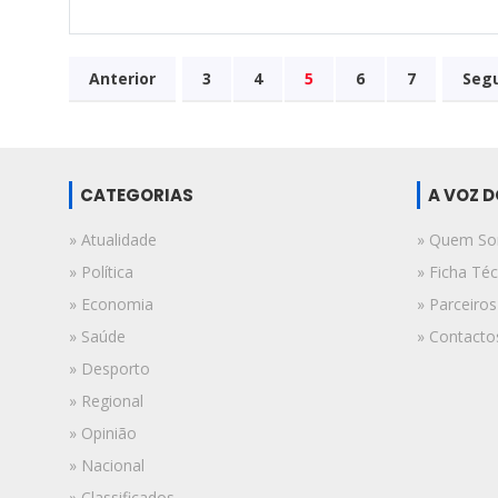
Anterior
3
4
5
6
7
Seg
CATEGORIAS
A VOZ 
» Atualidade
» Quem S
» Política
» Ficha Téc
» Economia
» Parceiros
» Saúde
» Contacto
» Desporto
» Regional
» Opinião
» Nacional
» Classificados