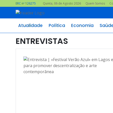
ERC nº 126275
Quinta, 06 de Agosto 2026
Quem Somos
Co
Atualidade
Política
Economia
Saúd
ENTREVISTAS