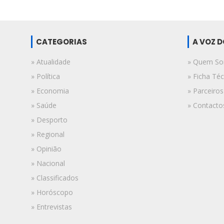
CATEGORIAS
A VOZ 
» Atualidade
» Quem S
» Política
» Ficha Téc
» Economia
» Parceiros
» Saúde
» Contacto
» Desporto
» Regional
» Opinião
» Nacional
» Classificados
» Horóscopo
» Entrevistas