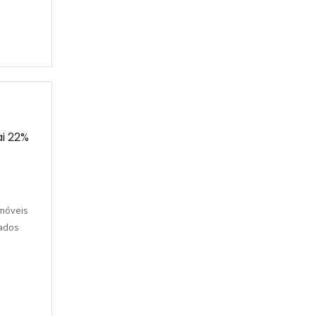
i 22%
o
imóveis
ados