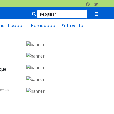
assificados
Horóscopo
Entrevistas
 que
tem as