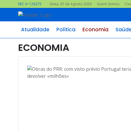
ERC nº 126275
Sexta, 07 de Agosto 2026
Quem Somos
Con
Atualidade
Política
Economia
Saúd
ECONOMIA